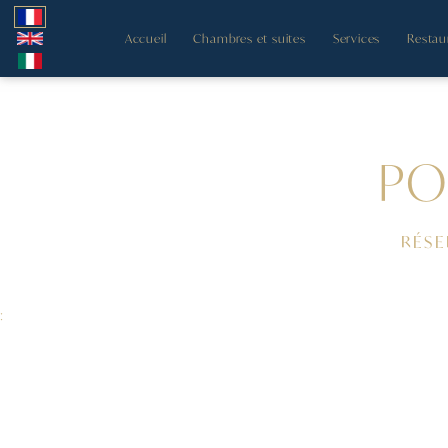
Accueil
Chambres et suites
Services
Restau
PO
RÉSE
: