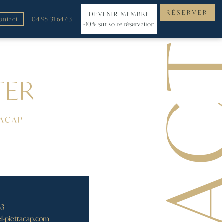
RÉSERVER
DEVENIR MEMBRE
ontact
04 95 31 64 63
-10% sur votre réservation
TER
RACAP
63
l-pietracap.com