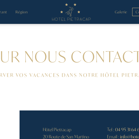
rant
Région
Galerie
C
UR NOUS
CONTAC
RVER VOS VACANCES DANS NOTRE HÔTEL PIET
Hôtel Pietracap
Tel :
04 95 31 64 
20 Route de San Martino
Email :
info@hote